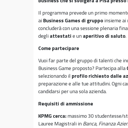
business che si svolgerà a Pisa presso 
Il programma prevede un primo moment
ai
Business Games di gruppo
insieme ai 
concluderà con una sessione plenaria final
degli
attestati
e un
aperitivo di saluto
.
Come partecipare
Vuoi far parte del gruppo di talenti che i
Business Game proposto? Partecipa alla
selezionando il
profilo richiesto dalle a
preparazione e alle tue attitudini. Ogni 
candidarsi per una sola azienda.
Requisiti di ammissione
KPMG cerca:
massimo 30 studentesse/stude
Lauree Magistrali in
Banca, Finanza Azien