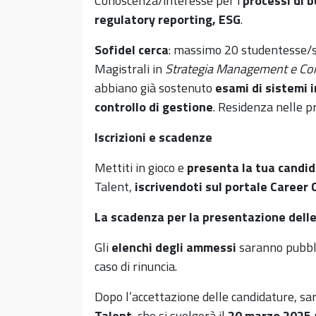
Conoscenza/interesse per i
processi di b
regulatory reporting, ESG
.
Sofidel cerca
: massimo 20 studentesse/st
Magistrali in
Strategia Management e Con
abbiano già sostenuto
esami di sistemi i
controllo di gestione
. Residenza nelle p
Iscrizioni e scadenze
Mettiti in gioco e
presenta la tua candi
Talent,
iscrivendoti sul portale Career
La scadenza per la presentazione dell
Gli
elenchi degli ammessi
saranno pubbli
caso di rinuncia.
Dopo l’accettazione delle candidature, sara
Talent
, che si svolgerà il
20 marzo 2025