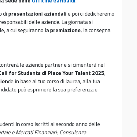
la sede delle
Officine Garibaldi
.
o di
presentazioni aziendali
e poi ci dedicheremo
responsabili delle aziende. La giornata si
e, a cui seguiranno la
premiazione
, la consegna
ncontrerà le aziende partner e si cimenterà nel
Call for Students di Place Your Talent 2025
,
zien
de in base al tuo corso di laurea, alla tua
candidato può esprimere la sua preferenza e
nti in corso iscritti al secondo anno delle
dale e Mercati Finanziari
;
Consulenza