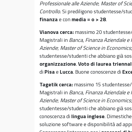
Professionale alle Aziende
;
Master of Sci
Controllo
. Si prediligono studentesse/st
finanza
e con
media = o > 28
.
Vianova cerca:
massimo 20 studentesse/st
Magistrali in
Banca, Finanza Aziendale e M
Aziende
;
Master of Science in Economics
studentesse/studenti che abbiano già so
organizzazione
.
Voto di laurea trienna
di
Pisa
e
Lucca
. Buone conoscenze di
Exc
Tagetik cerca:
massimo 15 studentesse/st
Magistrali in
Banca, Finanza Aziendale e M
Aziende
;
Master of Science in Economics
studentesse/studenti che abbiano già so
conoscenza di
lingua inglese
. Dimestich
soluzione software e disponibilità ad ap