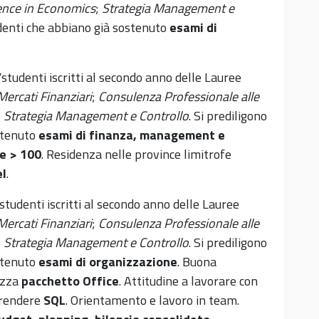
ence in Economics
;
Strategia Management e
udenti che abbiano già sostenuto
esami di
udenti iscritti al secondo anno delle Lauree
ercati Finanziari
;
Consulenza Professionale alle
;
Strategia Management e Controllo
. Si prediligono
stenuto
esami di finanza, management e
le > 100
. Residenza nelle province limitrofe
el
.
udenti iscritti al secondo anno delle Lauree
ercati Finanziari
;
Consulenza Professionale alle
;
Strategia Management e Controllo
. Si prediligono
stenuto
esami di organizzazione
. Buona
ezza
pacchetto Office
. Attitudine a lavorare con
prendere
SQL
. Orientamento e lavoro in team.