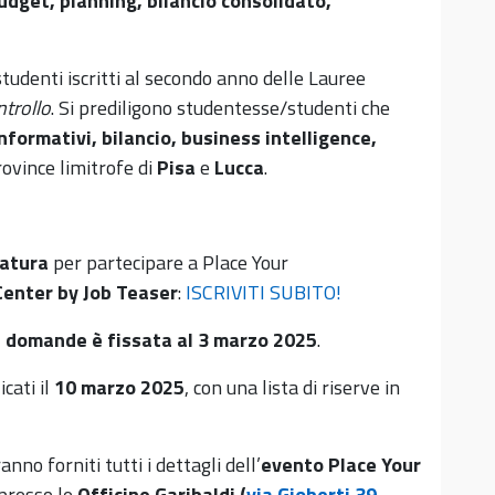
udget, planning, bilancio consolidato,
udenti iscritti al secondo anno delle Lauree
trollo
. Si prediligono studentesse/studenti che
nformativi, bilancio, business intelligence,
rovince limitrofe di
Pisa
e
Lucca
.
datura
per partecipare a Place Your
 Center by Job Teaser
:
ISCRIVITI SUBITO!
e domande è fissata al 3 marzo 2025
.
cati il
10 marzo 2025
, con una lista di riserve in
nno forniti tutti i dettagli dell’
evento Place Your
presso le
Officine Garibaldi (
via Gioberti 39,