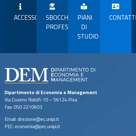
ACCESSO
SBOCCHI
PIANI
CONTATT
PROFESSIONALI
DI
STUDIO
Dipartimento di Economia e Management
Via Cosimo Ridolfi 10 – 56124 Pisa
Fax: 050 2210603
Email: direzione@ec.unipi.it
PEC: economia@pec.unipi.it